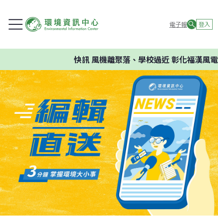
電子報
登入
快訊
風機離聚落、學校過近 彰化福漢風電