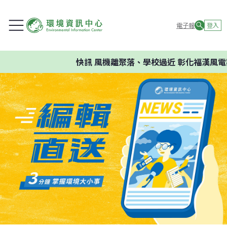
電子報
登入
快訊
風機離聚落、學校過近 彰化福漢風電