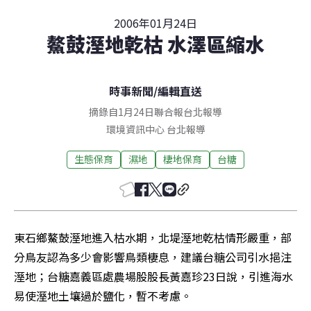
2006年01月24日
鰲鼓溼地乾枯 水澤區縮水
時事新聞
/
編輯直送
摘錄自1月24日聯合報台北報導
環境資訊中心
台北
報導
生態保育
濕地
棲地保育
台糖
東石鄉鰲鼓溼地進入枯水期，北堤溼地乾枯情形嚴重，部
分鳥友認為多少會影響鳥類棲息，建議台糖公司引水挹注
溼地；台糖嘉義區處農場股股長黃嘉珍23日說，引進海水
易使溼地土壤過於鹽化，暫不考慮。