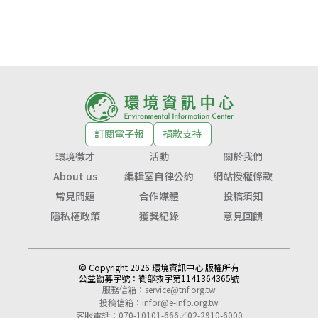
訂閱電子報
捐款支持
環境徵才
活動
關於我們
About us
編輯室自律公約
網站授權條款
常見問題
合作媒體
投稿須知
隱私權政策
獲獎紀錄
意見回饋
© Copyright 2026 環境資訊中心 版權所有
公益勸募字號：
衛部救字第1141364365號
服務信箱：
service@tnf.org.tw
投稿信箱：
infor@e-info.org.tw
客服電話：070-10101-666／02-2910-6000