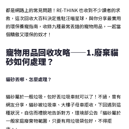
都是網路上的常見問題！RE-THINK 也收到不少讀者的求
救，這次回收大百科決定進駐汪喵星球，與你分享最實用
的環保養寵指南，收錄九種最常丟錯的寵物用品，一起當
個驕傲又環保的奴才！
寵物用品回收攻略——1.廢棄貓
砂如何處理？
貓砂丟哪、怎麼處理？
貓砂屬於一般垃圾，包好丟垃圾車就可以了！不過，曾有
網友分享，貓砂被垃圾車、大樓子母車拒收，下回遇到這
種狀況，自信而禮貌地告訴對方，環境部公告「貓砂屬於
一般家庭廢棄物範圍，只要有用垃圾袋包好，不得拒
收。」