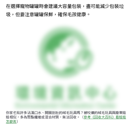
在選擇寵物罐罐時會建議大容量包裝，盡可能減少包裝垃
圾，但要注意罐罐保鮮，確保毛孩健康。
你家也有許多沾滿口水、開腸剖肚的絨毛玩具嗎？被咬爛的絨毛玩具與廢棄娃
娃相似，多為聚酯纖維或混合材質，無法回收。（
參考《回收大百科》看娃娃
怎麼丟
）