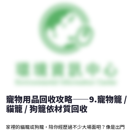
寵物用品回收攻略——9.寵物籠 / 
貓籠 / 狗籠依材質回收
家裡的貓籠或狗籠，陪你經歷過不少大場面吧？像是出門