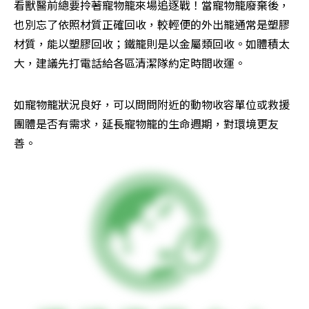
看獸醫前總要拎著寵物籠來場追逐戰！當寵物籠廢棄後，
也別忘了依照材質正確回收，較輕便的外出籠通常是塑膠
材質，能以塑膠回收；鐵籠則是以金屬類回收。如體積太
大，建議先打電話給各區清潔隊約定時間收運。
如寵物籠狀況良好，可以問問附近的動物收容單位或救援
團體是否有需求，延長寵物籠的生命週期，對環境更友
善。