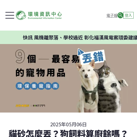
電子報
登入
訊
風機離聚落、學校過近 彰化福漢風電案環委建議不應開發
2025年05月06日
貓砂怎麼丟？狗飼料算廚餘嗎？