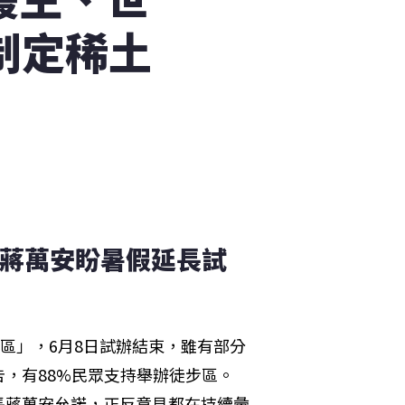
制定稀土
 蔣萬安盼暑假延長試
區」，6月8日試辦結束，雖有部分
，有88%民眾支持舉辦徒步區。
長蔣萬安允諾，正反意見都在持續彙