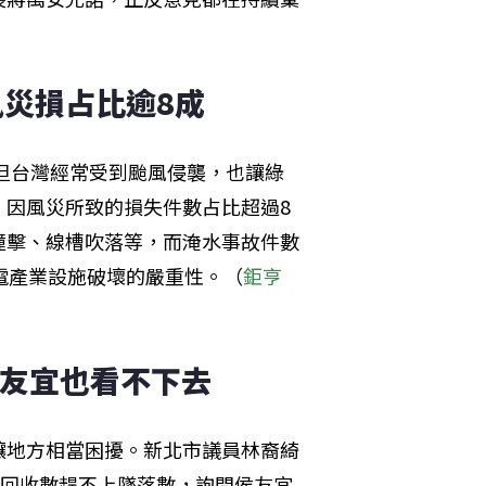
風災損占比逾8成
，但台灣經常受到颱風侵襲，也讓綠
，因風災所致的損失件數占比超過8
撞擊、線槽吹落等，而淹水事故件數
電產業設施破壞的嚴重性。（
鉅亨
侯友宜也看不下去
讓地方相當困擾。新北市議員林裔綺
，回收數趕不上墜落數，詢問侯友宜