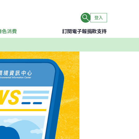
登入
綠色消費
訂閱電子報
捐款支持