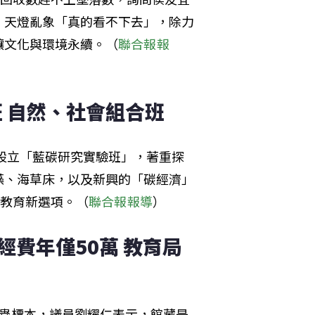
，天燈亂象「真的看不下去」，除力
讓文化與環境永續。（
聯合報報
 自然、社會組合班
准設立「藍碳研究實驗班」，著重探
藻、海草床，以及新興的「碳經濟」
英教育新選項。（
聯合報報導
）
經費年僅50萬 教育局
昆蟲標本，議員劉耀仁表示，館藏是