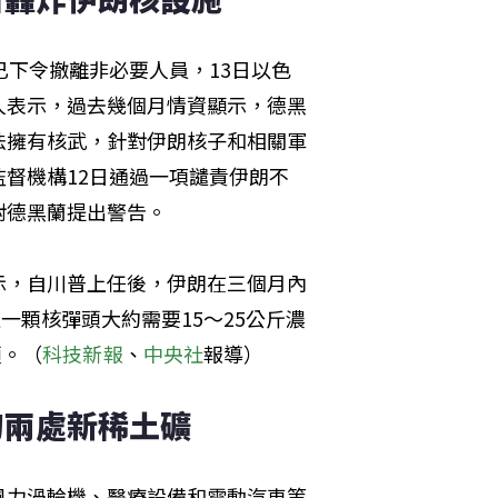
已下令撤離非必要人員，13日以色
人表示，過去幾個月情資顯示，德黑
法擁有核武，針對伊朗核子和相關軍
督機構12日通過一項譴責伊朗不
對德黑蘭提出警告。
顯示，自川普上任後，伊朗在三個月內
一顆核彈頭大約需要15～25公斤濃
頭。（
科技新報
、
中央社
報導）
甸兩處新稀土礦
風力渦輪機、醫療設備和電動汽車等