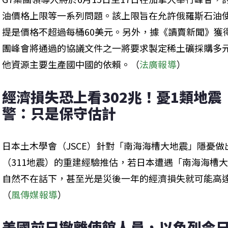
油價格上限等一系列問題。該上限旨在允許俄羅斯石油
提是價格不超過每桶60美元。另外，據《讀賣新聞》獲
團峰會將通過的協議文件之一將要求製定稀土礦採購多
他資源主要生產國中國的依賴。（
法廣報導
）
經濟損失恐上看302兆！憂1類地震
警：只是保守估計
日本土木學會（JSCE）針對「南海海槽大地震」隱憂做
（311地震）的重建經驗推估，若日本遭遇「南海海槽
自然不在話下，甚至光是災後一年的經濟損失就可能高達2
（
風傳媒報導
）
美國前日撤離使館人員，以色列今