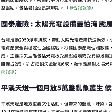
整盤點，包括暑假延長試辦期。（
聯合報報導
）
國泰產險 : 太陽光電設備最怕淹 颱
台灣推動2050淨零排放，帶動太陽光電產業快速擴張
電資產安全與穩定性面臨挑戰。根據國泰產險理賠數據
成，主要損失型態包括光電板受風壓破壞或受異物捲揚
雖僅占2成，卻占總損失金額逾6成，顯示颱風對太陽光
網報導
）
平溪天燈一個月放5萬盞亂象叢生 
平溪天燈是地方重要文化活動，但帶來的髒亂、汙染，
12日在議會總質詢指出，平溪一個月平均要施放5萬盞