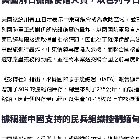
美國總統川普11日才表示中東可能會成為危險區域，並
列國防軍正式對伊朗核設施實施轟炸，以國國防軍發言
蘭已經無限接近取得首批核彈頭，因此為了確保伊朗無
事設施進行轟炸。中東情勢再度陷入危機。而聯合國核監
遵守應盡義務的動議，並在將本案送交聯合國之前再度
《彭博社》指出，根據國際原子能總署（IAEA）報告
增加了50%的濃縮鈾庫存，總量來到了275公斤，而製造
縮鈾，因此伊朗存量已經可以生產10~15枚以上的核彈
據稱獲中國支持的民兵組織控制緬
中國幾乎壟斷了重稀土加工成磁鐵的領域，這些磁鐵為