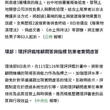
倒高達5層樓高的廢土。台中地檢署獲報後追查，發現土
地開發公司洪姓負責人與鄭姓協理，結合土尾業者以合法
掩護非法方式，將超過1萬噸的廢土與營建廢棄物棄置在
該處。全案歷經2波搜索後偵查終結，8日依違反《廢棄物
清理法》、偽造文書、《水土保持法》等罪嫌，將主嫌洪
姓男子等63人起訴。（
公視 
報導）
環部：環評評鑑增顧問答詢指標 防業者實問虛答
環境部8日表示，在115至116年環評評鑑計畫中，將新增
顧問機構的現場答詢能力作為指標之一，加強環評水準，
避免針對爭議議題出現實問虛答的情況。彭啟明表示，評
鑑制度在於透過系統性的引導，協助環評顧問產業在專業
技術及品質控管上與時俱進，進而精進整體環評審查的品
質與行政效益。（
中央社 
報導）