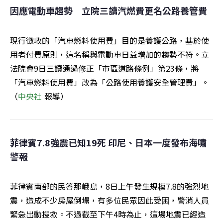
因應電動車趨勢　立院三讀汽燃費更名公路養管費
現行徵收的「汽車燃料使用費」目的是養護公路，基於使
用者付費原則，這名稱與電動車日益增加的趨勢不符。立
法院會9日三讀通過修正「市區道路條例」第23條，將
「汽車燃料使用費」改為「公路使用養護安全管理費」。
（
中央社 
報導）
菲律賓7.8強震已知19死 印尼、日本一度發布海嘯
警報
菲律賓南部的民答那峨島，8日上午發生規模7.8的強烈地
震，造成不少房屋倒塌，有多位民眾因此受困，警消人員
緊急出動搜救。不過截至下午4時為止，這場地震已經造