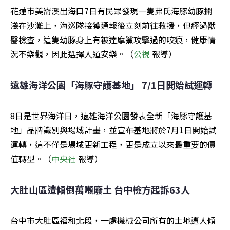
花蓮市美崙溪出海口7日有民眾發現一隻弗氏海豚幼豚擱
淺在沙灘上，海巡隊接獲通報後立刻前往救援，但經過獸
醫檢查，這隻幼豚身上有被達摩鯊攻擊過的咬痕，健康情
況不樂觀，因此選擇人道安樂。（
公視
 報導）
遠雄海洋公園「海豚守護基地」 7/1日開始試運轉
8日是世界海洋日，遠雄海洋公園發表全新「海豚守護基
地」品牌識別與場域計畫，並宣布基地將於7月1日開始試
運轉，這不僅是場域更新工程，更是成立以來最重要的價
值轉型。（
中央社
 報導）
大肚山區遭傾倒萬噸廢土 台中檢方起訴63人
台中市大肚區福和北段，一處機械公司所有的土地遭人傾