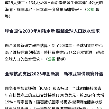
成19人死亡，134人受傷。而沿岸也發生最高達1.4公尺的
海嘯，就連印尼、日本都一度發布海嘯警報。（
公視
 報
導）
聯合國估2030年AI耗水量 超越全球人口飲水需求
聯合國最新研究報告估算，到了2030年，全球AI資料中心
為了維持運算與降溫，將耗費高達9.3兆公升水資源，超越
全球人口的飲水需求。（
公視
 報導）
全球核武支出2025年創新高　新核武軍備競賽升溫
國際廢除核武運動（ICAN）報告指出，全球9個擁核國去
年在核武庫上的支出合計接近1190億美元，較2024年大增
19%。專家警告，隨著擁核國家將更多核彈頭從儲存狀態
移至發射系統，「一場新的核軍備競賽已經展開」。（
中