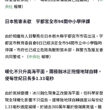
央社
 報導）
日本熊害未歇　宇都宮全市94間中小學停課
由於相繼有人目擊熊在日本栃木縣宇都宮市市區出沒，宇
都宮市教育委員會8日已經決定全市94間市立中小學臨時
停課。市府也已成立危險鳥獸對策本部，與警方及獵友會
共同警戒。（
中央社
 報導）
暖化不只升高海平面，兩極融冰正拖慢地球自轉，
使每世紀日長多1.33毫秒
由於氣候變遷，冰川融化現象正改變海平面，但科學家發
現全球暖化影響不只這些，還導致地球自轉速度以每世紀
1.33毫秒速度減緩，於過去360萬年屬於極端異常值。雖