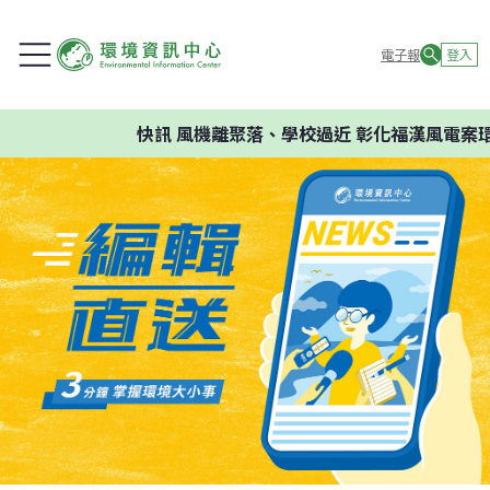
電子報
登入
快訊
風機離聚落、學校過近 彰化福漢風電案環