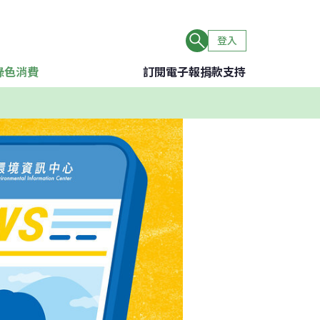
登入
綠色消費
訂閱電子報
捐款支持