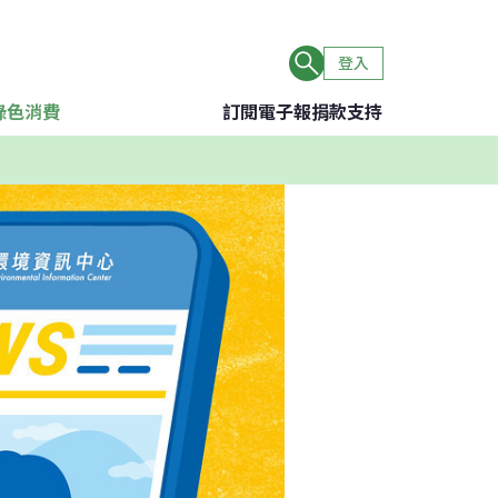
登入
綠色消費
訂閱電子報
捐款支持