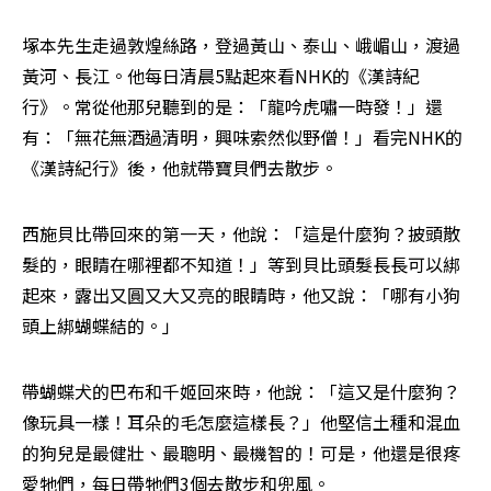
塚本先生走過敦煌絲路，登過黃山、泰山、峨嵋山，渡過
黃河、長江。他每日清晨5點起來看NHK的《漢詩紀
行》。常從他那兒聽到的是：「龍吟虎嘯一時發！」還
有：「無花無酒過清明，興味索然似野僧！」看完NHK的
《漢詩紀行》後，他就帶寶貝們去散步。 
西施貝比帶回來的第一天，他說：「這是什麼狗？披頭散
髮的，眼睛在哪裡都不知道！」等到貝比頭髮長長可以綁
起來，露出又圓又大又亮的眼睛時，他又說：「哪有小狗
頭上綁蝴蝶結的。」 
帶蝴蝶犬的巴布和千姬回來時，他說：「這又是什麼狗？
像玩具一樣！耳朵的毛怎麼這樣長？」他堅信土種和混血
的狗兒是最健壯、最聰明、最機智的！可是，他還是很疼
愛牠們，每日帶牠們3個去散步和兜風。 