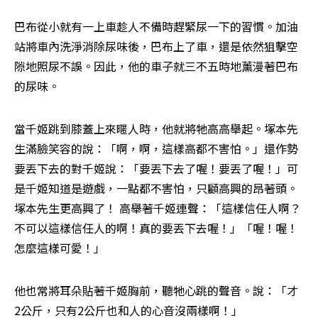
巴布從小就有一上車趁人不備時趕緊尿一下的習慣。加油
站將車內洗淨消除尿味後，巴布上了車，還是依然狙擊空
隙地照尿不誤。因此，他的車子就三不五時地薰漫著巴布
的尿味。 
當千姬跳到膝蓋上來暱人時，他就將牠高高舉起。塚本先
生滿臉笑容的說：「啊，啊，這樣高都不害怕。」還作勢
要丟下去的對千姬說：「要丟下去了喔！要丟了喔！」可
是千姬知道是遊戲，一點都不害怕，只顧高興的昂著頭。
塚本先生更高興了！ 高舉著千姬連聲：「這樣信任人啊？
不可以這樣信任人的啊！真的要丟下去喔！」「喔！喔！
怎麼這樣可愛！」 
他也常將耳朵貼著千姬胸前，聽牠心跳的聲音。說：「才
2公斤，只有2公斤也和人的心音沒兩樣啊！」　　　 
