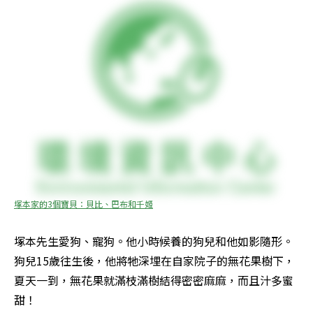
塚本家的3個寶貝：貝比、巴布和千姬
塚本先生愛狗、寵狗。他小時候養的狗兒和他如影隨形。
狗兒15歲往生後，他將牠深埋在自家院子的無花果樹下，
夏天一到，無花果就滿枝滿樹結得密密麻麻，而且汁多蜜
甜！