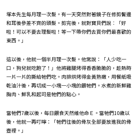
塚本先生每月理一次髮。有一天突然對著鏡子在修剪鬢邊
和耳後參差不齊的頭髮。剪完後，就對寶貝們說︰「好
啦！可以不要去理髮啦！等一下帶你們去買你們最喜歡的
東西。」 
這以後，他就一個半月理一次髮。他常說：「人少吃一
口，狗兒就吃飽了！」他將雞腿烤得香香脆脆的，趁熱時
一片一片的撕給牠們吃。肉排烘烤得金黃熟嫩，用餐紙吸
乾油汁後，再切成一小塊一小塊的餵牠們。水煮的新鮮雞
胸肉、鮮乳和起司是牠們的點心。 
當牠們7歲以後，每日餵食天然維他命Ｅ。當牠們10歲以
後，他就一再叮嚀：「牠們往後的骨灰全部要放進我的骨
壺裡。」 