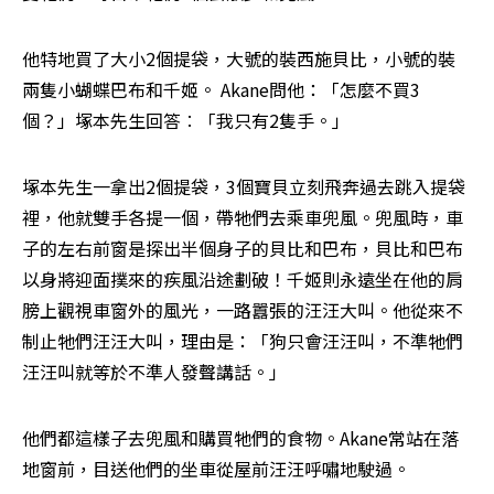
他特地買了大小2個提袋，大號的裝西施貝比，小號的裝
兩隻小蝴蝶巴布和千姬。 Akane問他：「怎麼不買3
個？」塚本先生回答︰「我只有2隻手。」 
塚本先生一拿出2個提袋，3個寶貝立刻飛奔過去跳入提袋
裡，他就雙手各提一個，帶牠們去乘車兜風。兜風時，車
子的左右前窗是探出半個身子的貝比和巴布，貝比和巴布
以身將迎面撲來的疾風沿途劃破！千姬則永遠坐在他的肩
膀上觀視車窗外的風光，一路囂張的汪汪大叫。他從來不
制止牠們汪汪大叫，理由是：「狗只會汪汪叫，不準牠們
汪汪叫就等於不準人發聲講話。」 
他們都這樣子去兜風和購買牠們的食物。Akane常站在落
地窗前，目送他們的坐車從屋前汪汪呼嘯地駛過。 