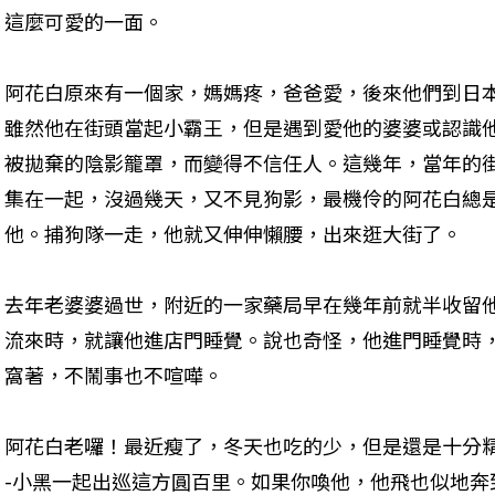
這麼可愛的一面。
阿花白原來有一個家，媽媽疼，爸爸愛，後來他們到日
雖然他在街頭當起小霸王，但是遇到愛他的婆婆或認識
被拋棄的陰影籠罩，而變得不信任人。這幾年，當年的
集在一起，沒過幾天，又不見狗影，最機伶的阿花白總
他。捕狗隊一走，他就又伸伸懶腰，出來逛大街了。
去年老婆婆過世，附近的一家藥局早在幾年前就半收留
流來時，就讓他進店門睡覺。說也奇怪，他進門睡覺時
窩著，不鬧事也不喧嘩。
阿花白老囉！最近瘦了，冬天也吃的少，但是還是十分精
-小黑一起出巡這方圓百里。如果你喚他，他飛也似地奔