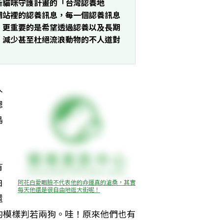
所貓咪守護計畫的「台灣認養地
網站裡的認養訊息，每一個認養訊息
，更重要的是希望透過認養以及長期
，減少甚至杜絕流浪動物的不人道對
人
總
鳥
有
白
阿花白愛睏臉不代表他的命運真的滄桑，其實
每天他還是很自由地逛大街呢！
還
的模樣判若兩狗。哇！原來他們也有