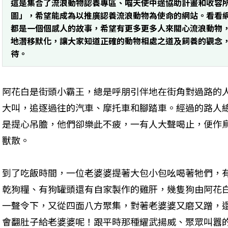
這是集合了流浪動物認養專區、喵天使中途協助計畫和收容
圖」，希望能成為以推廣認養流浪動物為使命的網站。看看
都是一個個感人的故事，希望有更多更多人來關心流浪動物
地潛移默化，讓大家知道正確的動物相處之道及飼養的觀念
待。
阿花白是街頭小霸王，總是呼朋引伴地在街角對過路的
大叫，追逐過往的汽車、摩托車和腳踏車。經過的路人
是提心吊膽，他們卻樂此不疲，一有人大聲喝止，便作
獸散。
到了吃飯時間，一位老婆婆提著大包小包吆喝著牠們，
乾狗糧、有狗罐頭還有自家製作的雞肝，幾隻狗由阿花
一聲令下，又從四面八方聚集，對著老婆婆又磨又蹭，
會翻肚子給老婆婆呢！跟平時那種耀武揚威、聚眾叫囂