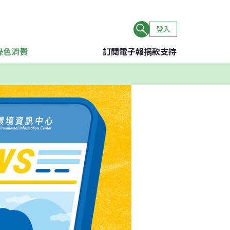
登入
綠色消費
訂閱電子報
捐款支持