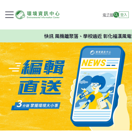
電子報
登入
快訊
風機離聚落、學校過近 彰化福漢風電