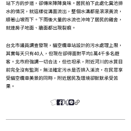
站下方的步道，卻傳來陣陣臭味。居民拍下此處化糞池排
水的情況，就這樣從溝面流出，整個水溝都是滾滾黃流，
順著山坡而下。下雨後大量的水流也沖垮了居民的雞舍，
就連房子地面、牆面都出現裂痕。
台北市議員調查發現，貓空纜車站設計的污水處理上限，
其實每天只有40人，但現在卻得面對平均1萬4千多名遊
客。北市府強調一切合法，但也坦承，附近河川的水質目
前完全沒有監測，無法確定污水是否排入溪流，在民眾享
受貓空纜車美景的同時，附近居民及環境卻默默承受苦
果。