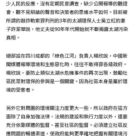
少人民的反應，沒有定期民意調查，缺少公開報導的聽證
會，聽不見辯論的聲音和決策者的思維水平如何。目前被
所謂的敲詐勒索罪判刑的3年的太湖環保人士吳立紅的妻
子許潔華說，他丈夫從90年年代開始就不斷揭露太湖污染
真相。
總部設在四川成都的「綠色江河」負責人楊欣說，中國新
聞媒體報導環境和生態惡化時，往往不敢得罪各級政府。
楊欣說，要防止類似太湖水危機事件的再次出現，鼓勵社
區民眾對環保的參與是一個關鍵。因為社區本身是屬於環
境的受害者。
另外它對周圍的環境關注力度更大一些，所以政府在這方
面除了自身加強法律、法規的建設和執行力度以外，還要
充分依靠媒體的監督，甚至社區的監督。必須建立社區反
應問題的暢通渠道，使政府能夠更準確地把握有關環境污