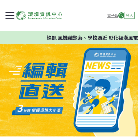
電子報
登入
快訊
風機離聚落、學校過近 彰化福漢風電