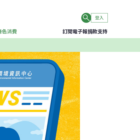
登入
綠色消費
訂閱電子報
捐款支持