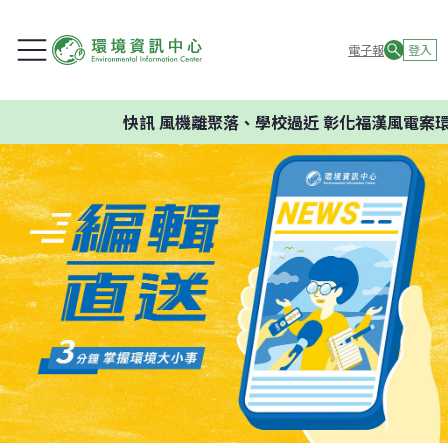
電子報
登入
快訊
風機離聚落、學校過近 彰化福漢風電案環