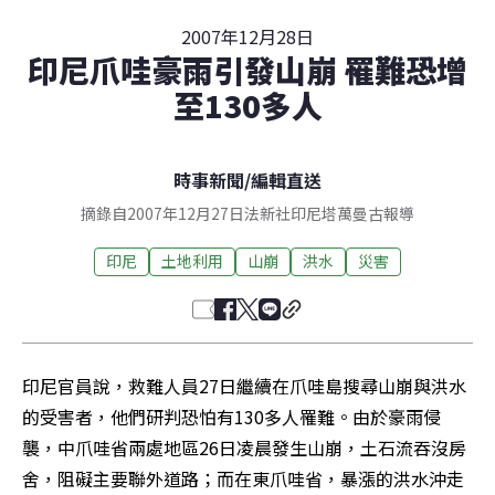
2007年12月28日
印尼爪哇豪雨引發山崩 罹難恐增
至130多人
時事新聞
/
編輯直送
摘錄自2007年12月27日法新社印尼塔萬曼古報導
印尼
土地利用
山崩
洪水
災害
印尼官員說，救難人員27日繼續在爪哇島搜尋山崩與洪水
的受害者，他們研判恐怕有130多人罹難。由於豪雨侵
襲，中爪哇省兩處地區26日凌晨發生山崩，土石流吞沒房
舍，阻礙主要聯外道路；而在東爪哇省，暴漲的洪水沖走