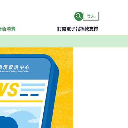
登入
綠色消費
訂閱電子報
捐款支持