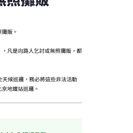
照攤販。
」，凡是向路人乞討或無照攤販，都
全天候巡邏，務必將這些非法活動
北京地鐵站巡邏。