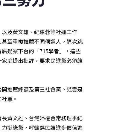
，以及黃文雄、紀惠蓉等社運工作
人甚至重複推薦不同候選人。這次跳
腐疑案下台的「715學者」，這些
一家庭提出批評，要求民進黨必須維
公開推薦綠黨及第三社會黨。范雲是
社黨。 
會長黃文雄、台灣婦權會常務理事紀
，力挺綠黨，呼籲選民讓進步價值進