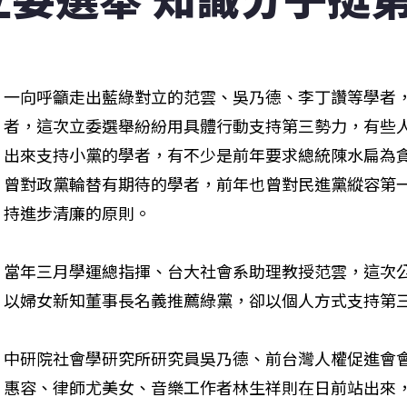
一向呼籲走出藍綠對立的范雲、吳乃德、李丁讚等學者
者，這次立委選舉紛紛用具體行動支持第三勢力，有些
出來支持小黨的學者，有不少是前年要求總統陳水扁為貪
曾對政黨輪替有期待的學者，前年也曾對民進黨縱容第
持進步清廉的原則。
當年三月學運總指揮、台大社會系助理教授范雲，這次
以婦女新知董事長名義推薦綠黨，卻以個人方式支持第三
中研院社會學研究所研究員吳乃德、前台灣人權促進會
惠容、律師尤美女、音樂工作者林生祥則在日前站出來