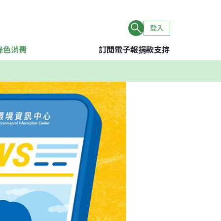
登入
綠色消費
訂閱電子報
捐款支持