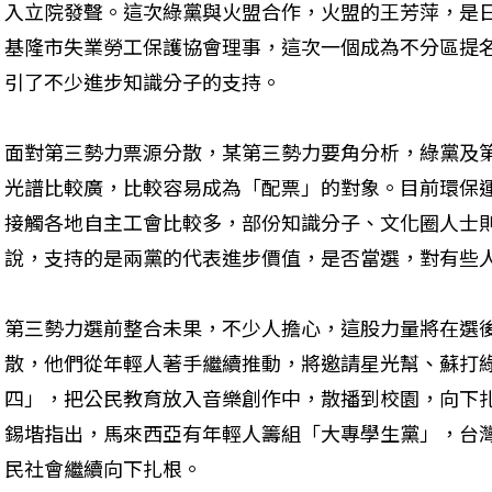
入立院發聲。這次綠黨與火盟合作，火盟的王芳萍，是
基隆市失業勞工保護協會理事，這次一個成為不分區提
引了不少進步知識分子的支持。 
面對第三勢力票源分散，某第三勢力要角分析，綠黨及
光譜比較廣，比較容易成為「配票」的對象。目前環保
接觸各地自主工會比較多，部份知識分子、文化圈人士
說，支持的是兩黨的代表進步價值，是否當選，對有些
第三勢力選前整合未果，不少人擔心，這股力量將在選
散，他們從年輕人著手繼續推動，將邀請星光幫、蘇打
四」，把公民教育放入音樂創作中，散播到校園，向下
錫堦指出，馬來西亞有年輕人籌組「大專學生黨」，台
民社會繼續向下扎根。 