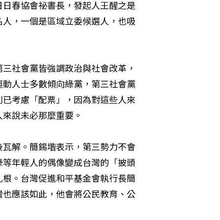
日日春協會祕書長，發起人王醒之是
名人，一個是區域立委候選人，也吸
第三社會黨皆強調政治與社會改革，
運動人士多數傾向綠黨，第三社會黨
則已考慮「配票」，因為對這些人來
人來說未必那麼重要。
後瓦解。簡錫堦表示，第三勢力不會
綠等年輕人的偶像變成台灣的「披頭
扎根。台灣促進和平基金會執行長簡
灣也應該如此，他會將公民教育、公