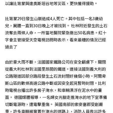
以讓比第蒙與達奧斯塔谷地等災區，更快獲得援助。 
比第蒙29日發生山崩造成4人死亡。其中包括一名3歲幼
兒，屍體一直到30日晚上才被找到。 杜林附近發生的土石
流奪去兩條人命，一所當地醫院緊急撤出50名病患。紅十
字會主管接受天空電視訪問時表示，看來最糟的情況已經
過去了 
由於豪大雨不斷，法國國家鐵路公司在安全顧慮下，關閉
從義大利杜林到法國里昂間的鐵道。連接法國到義大利的
公路隧道因部分路段發生土石流封閉好幾個小時。阿爾卑
斯山區的數條高速公路中斷或因安全起見暫時封閉。比利
時電視台播出許多房子淹水，和車輛漂浮在泥水中的畫
面。 德國媒體報導，一名婦女光腳走進淹水的地下室準備
切斷電源時，遭電擊重傷。 英國南部的索麥塞郡受創嚴
重，許多車輛被棄置在淹水的道路上，消防人員救出許多