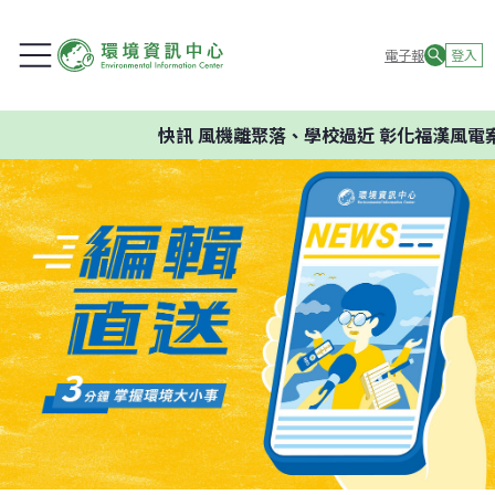
電子報
登入
快訊
風機離聚落、學校過近 彰化福漢風電案