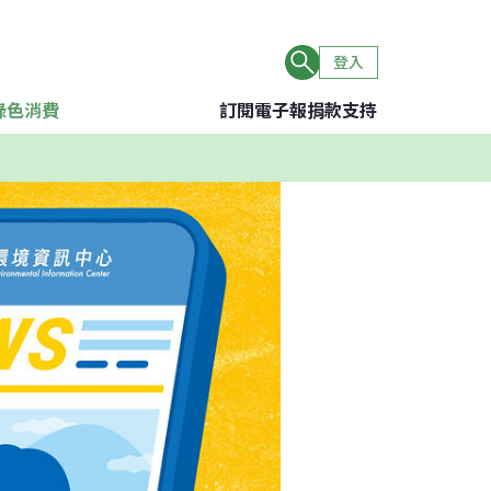
登入
綠色消費
訂閱電子報
捐款支持