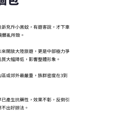
投訴充斥小黑蚊，有遊客說，才下車
境髒亂所致。
未來開放大陸旅遊，更是中部極力爭
品質大幅降低，影響整體形象。
山區或郊外最嚴重，族群密度在3到
早已產生抗藥性，效果不彰，反倒引
想不出好辦法。