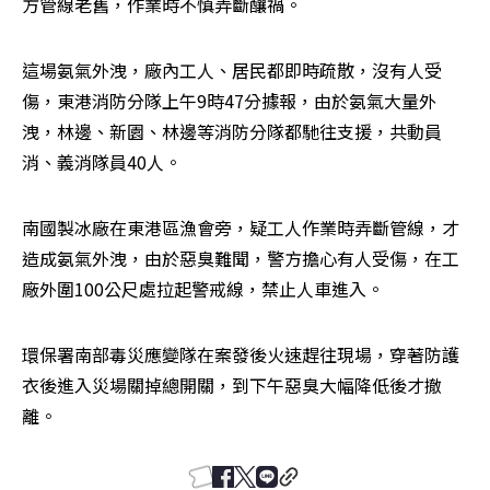
方管線老舊，作業時不慎弄斷釀禍。
這場氨氣外洩，廠內工人、居民都即時疏散，沒有人受
傷，東港消防分隊上午9時47分據報，由於氨氣大量外
洩，林邊、新園、林邊等消防分隊都馳往支援，共動員
消、義消隊員40人。
南國製冰廠在東港區漁會旁，疑工人作業時弄斷管線，才
造成氨氣外洩，由於惡臭難聞，警方擔心有人受傷，在工
廠外圍100公尺處拉起警戒線，禁止人車進入。
環保署南部毒災應變隊在案發後火速趕往現場，穿著防護
衣後進入災場關掉總開關，到下午惡臭大幅降低後才撤
離。