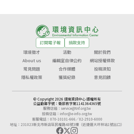
訂閱電子報
捐款支持
環境徵才
活動
關於我們
About us
編輯室自律公約
網站授權條款
常見問題
合作媒體
投稿須知
隱私權政策
獲獎紀錄
意見回饋
© Copyright 2026 環境資訊中心 版權所有
公益勸募字號：
衛部救字第1141364365號
服務信箱：
service@tnf.org.tw
投稿信箱：
infor@e-info.org.tw
客服電話：070-10101-666／02-2910-6000
地址：231023新北市新店區民權路48號3樓（近捷運大坪林站1號出口）