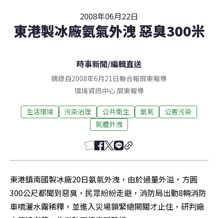
2008年06月22日
東港製冰廠氨氣外洩 惡臭300米
時事新聞
/
編輯直送
摘錄自2008年6月21日聯合報屏東報導
環境資訊中心
屏東
報導
生活環境
污染治理
公共衛生
氨氣
公害污染
氣體外洩
東港鎮南國製冰廠20日氨氣外洩，由於過量外溢，方圓
300公尺都聞到惡臭，民眾紛紛走避，消防局出動8輛消防
車噴灑水霧稀釋，並進入災場鎖緊總開關才止住，研判廠