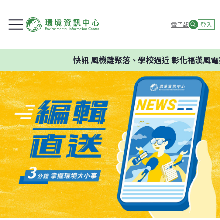
電子報
登入
快訊
風機離聚落、學校過近 彰化福漢風電