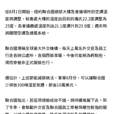
從8月1日開始，紐約聯合國總部大樓及會議場所的空調溫
度將調整，秘書處大樓的溫度由目前的攝氏22.2度調整為
25度，各會議廳處溫度則由21.1度調升到23.9度；週末時
將關閉空調及通風系統。
聯合國堪稱全球最大外交機構，每天上萬名外交官及員工
行走各辦公處所，各個西裝革履，今後可能稍為輕鬆些，
偶而穿著非正式服裝也行。
據估計，上述節能減碳做法，單單6月份，可以讓聯合國
少排放300噸溫室氣體，節省10萬美元。
聯合國指出，若這項措施成效不錯，將持續推展下去。到
了冬季，會鼓勵外交官及聯合國員工穿著保暖性較強的服