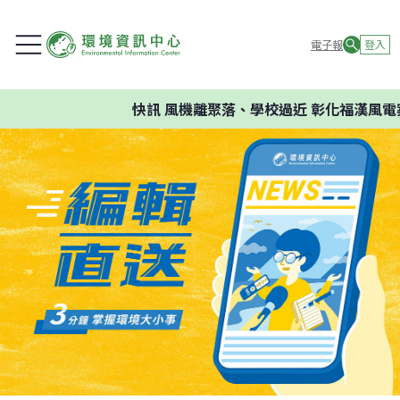
電子報
登入
快訊
風機離聚落、學校過近 彰化福漢風電