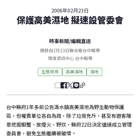
2006年02月23日
保護高美濕地 擬速設管委會
時事新聞
/
編輯直送
摘錄自2月23日聯合報台中報導
環境資訊中心
台中
報導
生態保育
高美濕地
濕地
台中縣府1年多前公告清水鎮高美濕地為野生動物保護
區，但權責單位各自為政，除了垃圾充斥，甚至有遊客隨
意挖掘蝦蟹、放煙火、野炊，縣府22日決定儘速成立管理
委員會，避免生態繼續被破壞。 
