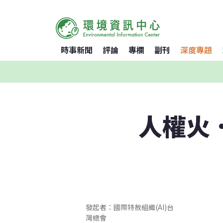
時事新聞
評論
專欄
副刊
深度專題
人權火．世
發起者：國際特赦組織(AI)台
灣總會