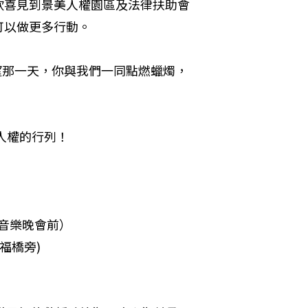
欣喜見到景美人權園區及法律扶助會
以做更多行動。 
望那一天，你與我們一同點燃蠟燭，
權的行列！ 

」音樂晚會前）

橋旁)
