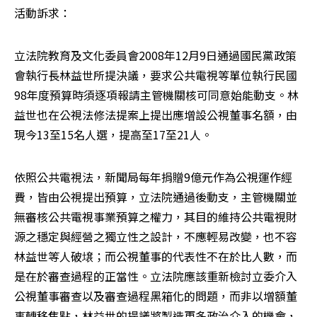
活動訴求：
立法院教育及文化委員會2008年12月9日通過國民黨政策
會執行長林益世所提決議，要求公共電視等單位執行民國
98年度預算時須逐項報請主管機關核可同意始能動支。林
益世也在公視法修法提案上提出應增設公視董事名額，由
現今13至15名人選，提高至17至21人。
依照公共電視法，新聞局每年捐贈9億元作為公視運作經
費，皆由公視提出預算，立法院通過後動支，主管機關並
無審核公共電視事業預算之權力，其目的維持公共電視財
源之穩定與經營之獨立性之設計，不應輕易改變，也不容
林益世等人破壌；而公視董事的代表性不在於比人數，而
是在於審查過程的正當性。立法院應該重新檢討立委介入
公視董事審查以及審查過程黑箱化的問題，而非以增額董
事轉移焦點，林益世的提議將製造更多政治介入的機會，