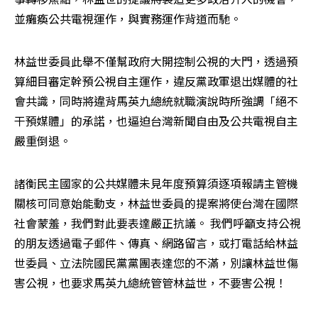
並癱瘓公共電視運作，與實務運作背道而馳。
林益世委員此舉不僅幫政府大開控制公視的大門，透過預
算細目審定幹預公視自主運作，違反黨政軍退出媒體的社
會共識，同時將違背馬英九總統就職演說時所強調「絕不
干預媒體」的承諾，也逼迫台灣新聞自由及公共電視自主
嚴重倒退。
諸衡民主國家的公共媒體未見年度預算須逐項報請主管機
關核可同意始能動支，林益世委員的提案將使台灣在國際
社會蒙羞，我們對此要表達嚴正抗議。 我們呼籲支持公視
的朋友透過電子郵件、傳真、網路留言，或打電話給林益
世委員、立法院國民黨黨團表達您的不滿，別讓林益世傷
害公視，也要求馬英九總統管管林益世，不要害公視！