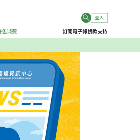
登入
綠色消費
訂閱電子報
捐款支持