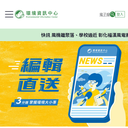
電子報
登入
快訊
風機離聚落、學校過近 彰化福漢風電案