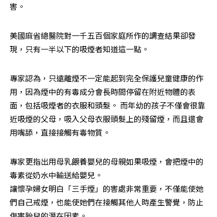
害。 
美國麻省總醫院對一千五百個家庭所作的調查結果卻發
現，只有一半以下的吸煙者知道這一點。 
專家認為，只遠離煙不一定能起到完全保護兒童健康的作
用，因為煙中的有毒成分會長時間停留在附近物體的表
面，包括吸煙者的衣服和頭髮。 而年幼的孩子不僅會很靠
近吸煙的父母，吸入父母衣服頭髮上的殘留煙，而且還會
用嘴舔，直接接觸有毒物質。 
專家更指出用母乳餵養嬰兒的母親如果吸煙，會把煙中的
毒素從奶水中輸送給嬰兒。 

讓懷孕婦女明白「三手煙」的害處非常重要，不僅能使她
們自己戒煙，也能使她們在接觸其他人時產生警覺，防止
傷害胎兒的潛在因素。 
