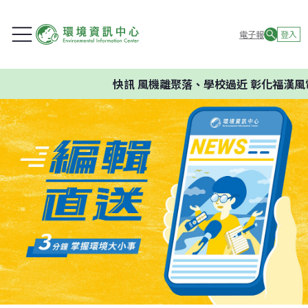
電子報
登入
快訊
風機離聚落、學校過近 彰化福漢風