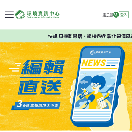
電子報
登入
快訊
風機離聚落、學校過近 彰化福漢風