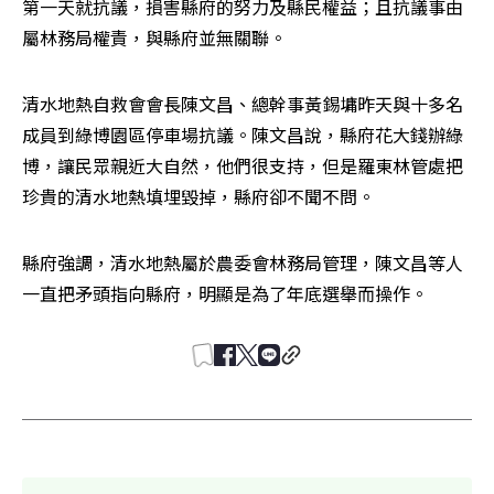
第一天就抗議，損害縣府的努力及縣民權益；且抗議事由
屬林務局權責，與縣府並無關聯。
清水地熱自救會會長陳文昌、總幹事黃錫墉昨天與十多名
成員到綠博園區停車場抗議。陳文昌說，縣府花大錢辦綠
博，讓民眾親近大自然，他們很支持，但是羅東林管處把
珍貴的清水地熱填埋毀掉，縣府卻不聞不問。
縣府強調，清水地熱屬於農委會林務局管理，陳文昌等人
一直把矛頭指向縣府，明顯是為了年底選舉而操作。