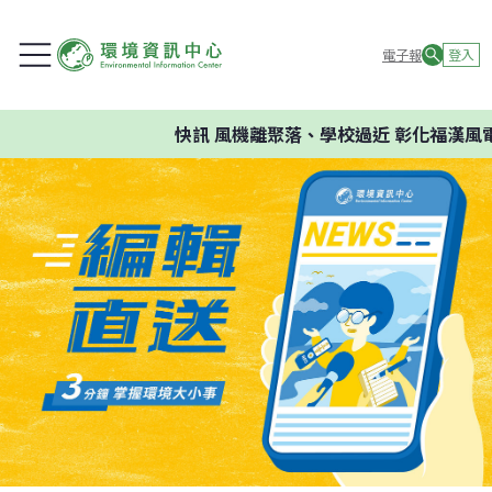
電子報
登入
快訊
風機離聚落、學校過近 彰化福漢風