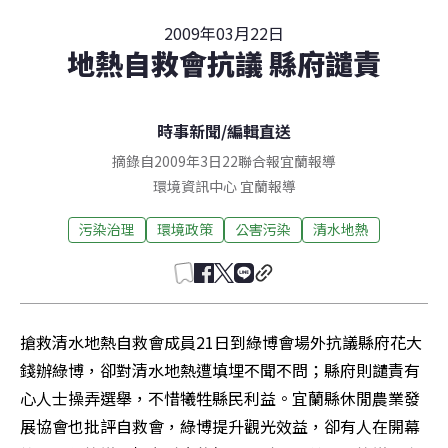
2009年03月22日
地熱自救會抗議 縣府譴責
時事新聞
/
編輯直送
摘錄自2009年3日22聯合報宜蘭報導
環境資訊中心
宜蘭
報導
污染治理
環境政策
公害污染
清水地熱
搶救清水地熱自救會成員21日到綠博會場外抗議縣府花大
錢辦綠博，卻對清水地熱遭填埋不聞不問；縣府則譴責有
心人士操弄選舉，不惜犧牲縣民利益。宜蘭縣休閒農業發
展協會也批評自救會，綠博提升觀光效益，卻有人在開幕