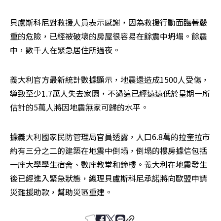
貝盧斯科尼對救援人員表示感謝，因為救援行動面臨著嚴
重的危險，已經被破壞的房屋很容易在餘震中坍塌。餘震
中，數千人在緊急居住所過夜。
義大利官方最新統計數據顯示，地震還造成1500人受傷，
導致至少1.7萬人失去家園，不過這已經遠遠低於星期一所
估計的5萬人將因地震無家可歸的水平。
據義大利國家民防管理局官員透露，人口6.8萬的拉奎拉市
約有三分之二的建築在地震中倒塌，倒塌的樓房據信包括
一座大學學生宿舍、數座教堂和鐘樓。義大利在地震發生
後已經進入緊急狀態，總理貝盧斯科尼承諾將向歐盟申請
災難援助款，幫助災區重建。