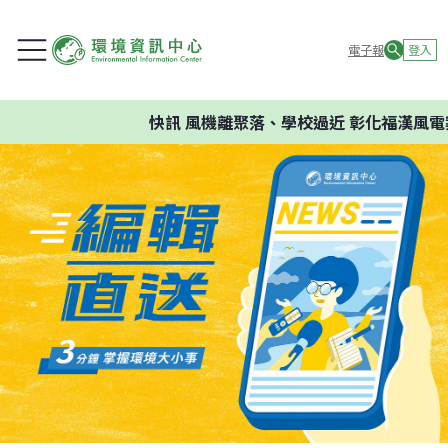
電子報
登入
快訊
風機離聚落、學校過近 彰化福漢風電