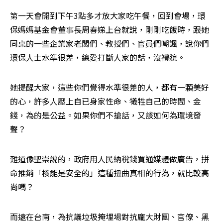
第一天會開到下午3點多才放大家吃午餐，回到會場，環
保媽媽基金會董事長周春娣上台就說，剛剛吃飯時，跟她
同桌的一些企業家老闆們、教授們、官員們嘲諷，說你們
環保人士水準很差，總愛打斷人家的話，沒禮貌。
她提醒大家，這些你們覺得水準很差的人，都有一顆美好
的心，許多人壓上自已身家性命、犧牲自己的時間、金
錢，為的是公益。如果你們不搶話，又該如何為環境發
聲？
難道像聖崇說的，政府用人民納稅錢買通媒體做廣告，拼
命推銷「核能是安全的」這種扭曲真相的行為，就比較高
尚嗎？
而遠在台南，為抗議垃圾掩埋場對抗龐大財團、官僚、黑