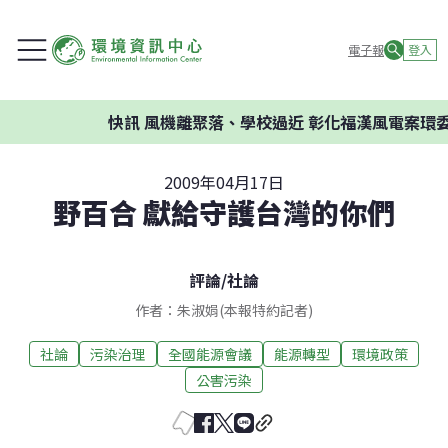
電子報
登入
快訊
風機離聚落、學校過近 彰化福漢風電案環委建
2009年04月17日
野百合 獻給守護台灣的你們
評論
/
社論
作者：朱淑娟(本報特約記者)
社論
污染治理
全國能源會議
能源轉型
環境政策
公害污染