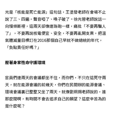
光是「核能是死亡能源」這句話，王塗發老師在會場不止
說了三、四遍，聲音啞了、嗓子破了。徐光蓉老師說話一
向慢條斯裡，這兩天卻像連珠砲一樣，痛批「不要再騙人
了」，不要再說核電便宜、安全，不要再亂開支票，把溫
氣體減量目標訂在2016那個自己早就不做總統的年代，
「負點責任好嗎？」
壓著身家性命守護環境
官員們連兩天的會議都坐不住，而你們，不只在這死守兩
天，就在能源會議的前幾天，你們在民間辦的能源會議、
環境會議裏已整整又坐了兩天。就像劉炯錫老師說的，誰
那麼閒啊，有時間不會去追求自己的願望？這麼辛苦為的
是什麼呢？