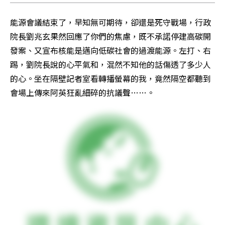
能源會議結束了，早知無可期待，卻還是死守戰場，行政
院長劉兆玄果然回應了你們的焦慮，既不承諾停建高碳開
發案、又宣布核能是邁向低碳社會的過渡能源。左打、右
踢，劉院長說的心平氣和，混然不知他的話傷透了多少人
的心。坐在隔壁記者室看轉播螢幕的我，竟然隔空都聽到
會場上傳來阿英狂亂細碎的抗議聲……。