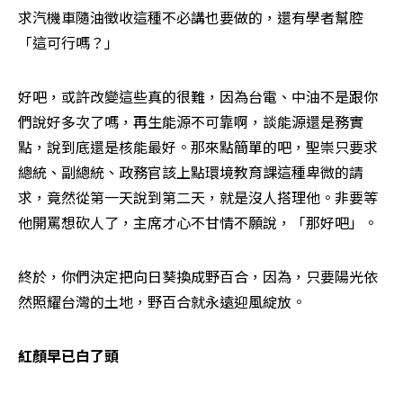
求汽機車隨油徵收這種不必講也要做的，還有學者幫腔
「這可行嗎？」
好吧，或許改變這些真的很難，因為台電、中油不是跟你
們說好多次了嗎，再生能源不可靠啊，談能源還是務實
點，說到底還是核能最好。那來點簡單的吧，聖崇只要求
總統、副總統、政務官該上點環境教育課這種卑微的請
求，竟然從第一天說到第二天，就是沒人搭理他。非要等
他開罵想砍人了，主席才心不甘情不願說，「那好吧」。
終於，你們決定把向日葵換成野百合，因為，只要陽光依
然照耀台灣的土地，野百合就永遠迎風綻放。
紅顏早已白了頭