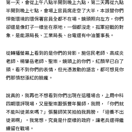
第一天，會從上午八點半開到晚上九點，第二天再從九點
半開到晚上七點，會場上官員席走空了大半，本該替你們
悍衛環境的環保署官員全都不在場。鏡頭照向左方，你們
卻還是像釘子一樣坐在原地，一個都沒走，孤軍迎戰的對
象，是能源局長、工業局長、台電還有中油董事長。
從轉播螢幕上看到的是你們的背影，施信民老師、高成炎
老師、楊肇岳老師、聖崇，鏡頭上的你們，紅顏早已白了
頭。看不到你們的表情，但光憑激動的語言，都可想見你
們那憤怒漲紅的臉龐。
說真的，我再也不想看到你們出現在這種場合，上周中科
四期環評現場，又是聖崇跟張豐年醫師，我問，「你們就
不能叫徒弟來嗎？」張醫師笑笑拍拍我肩膀，「培養不出
徒弟啊」。我常想，究竟是什麼樣的政府，讓老兵還得繼
續留在戰場。