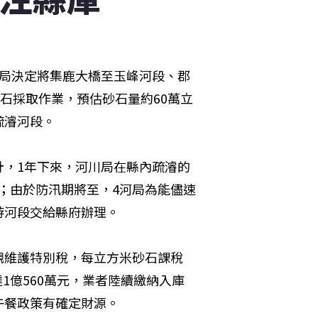
川局決定將集鹿大橋至玉峰河段、郡
石採取作業，預估砂石量約60萬立
疏濬河段。
計，1年下來，河川局在縣內疏濬的
次；由於防汛期將至，4河局為能儘速
游河段交給縣府辦理。
觀維護特別稅，每立方米砂石課稅
達1億560萬元，業者陸續繳納入庫
午餐政策有確定財源。