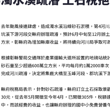
去年颱風接連肆虐，造成濁水溪沿線砂石淤積，第4河
坑溪下游河段交縣府辦理疏濬，預計6月中旬至12月辦土
方米，彰縣府為增加縣庫收益，將持續向河川局爭取可
根據彰縣警局交通隊於產業運輸大道所設置的地磅站統
砂石量至少超過600萬立方米，平均每月約1萬2000車
完成河川疏濬，決定將集鹿大橋至玉峰河段、郡坑溪下
縣府稅務局表示，針對砂石疏濬，縣府訂立土石採取景
30元，從去年5月開徵至今年4月，已開徵305件，稅額
中，而該經費的收益，也讓縣府辦理的國中小免費營養