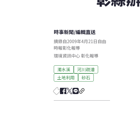
時事新聞
/
編輯直送
摘錄自2009年4月21日自由
時報彰化報導
環境資訊中心
彰化
報導
濁水溪
河川疏濬
土地利用
砂石