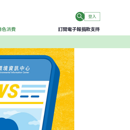
登入
綠色消費
訂閱電子報
捐款支持