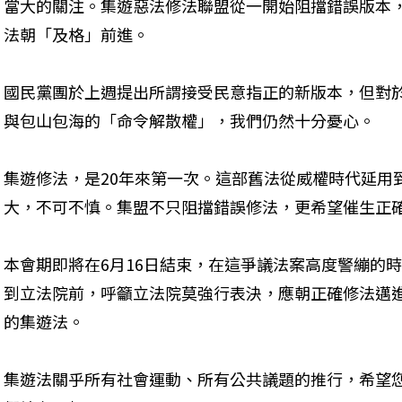
當大的關注。集遊惡法修法聯盟從一開始阻擋錯誤版本
法朝「及格」前進。
國民黨團於上週提出所謂接受民意指正的新版本，但對
與包山包海的「命令解散權」，我們仍然十分憂心。
集遊修法，是20年來第一次。這部舊法從威權時代延用
大，不可不慎。集盟不只阻擋錯誤修法，更希望催生正
本會期即將在6月16日結束，在這爭議法案高度警繃的時刻
到立法院前，呼籲立法院莫強行表決，應朝正確修法邁
的集遊法。
集遊法關乎所有社會運動、所有公共議題的推行，希望