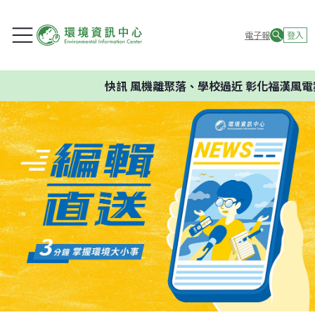
電子報
登入
快訊
風機離聚落、學校過近 彰化福漢風電