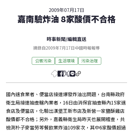
2009年07月17日
嘉南驗炸油 8家酸價不合格
時事新聞
/
編輯直送
摘錄自2009年7月17日中國時報報導
公害污染
生活環境
污染治理
國內速食業者、便當店接連爆發炸油出問題，台南縣政府
衛生局接連抽查轄內業者，16日由消保官抽查縣內15家速
食店及便當店，化驗出漢堡王新市店及新營一家鹽酥雞店
酸價都不合格；另外，嘉義縣衛生局昨天也展開稽查，共
檢測朴子麥當勞等餐飲業炸油109家次，其中6家酸價超過