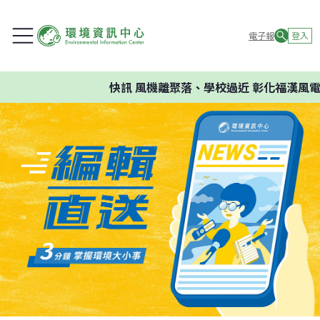
電子報
登入
快訊
風機離聚落、學校過近 彰化福漢風電