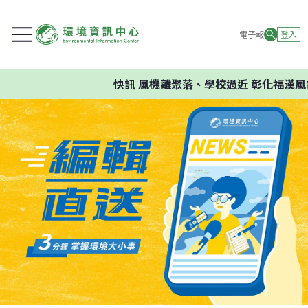
電子報
登入
快訊
風機離聚落、學校過近 彰化福漢風