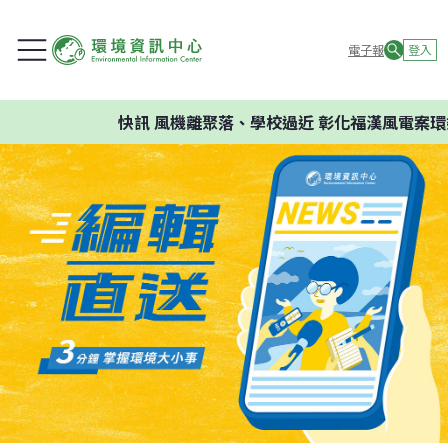
電子報
登入
快訊
風機離聚落、學校過近 彰化福漢風電案環