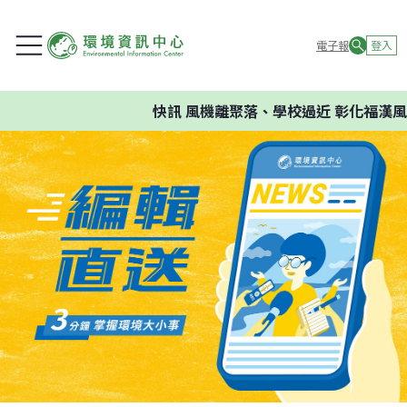
電子報
登入
快訊
風機離聚落、學校過近 彰化福漢風