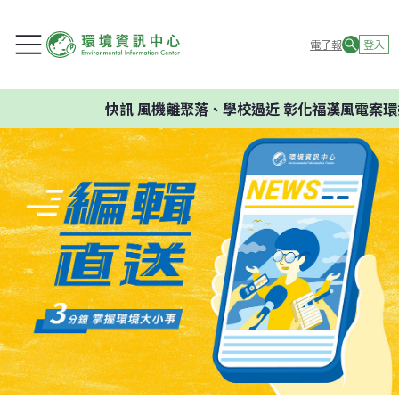
電子報
登入
快訊
風機離聚落、學校過近 彰化福漢風電案環