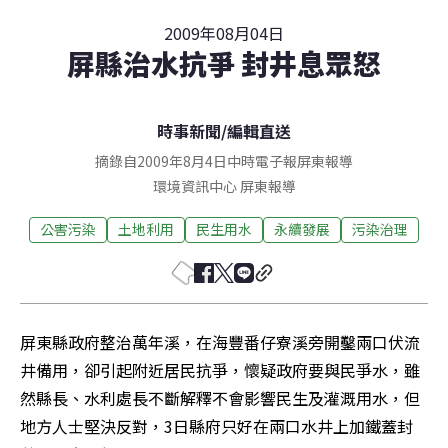
2009年08月04日
屏縣治水抗爭 封井息眾怒
時事新聞
/
編輯直送
摘錄自2009年8月4日中時電子報屏東報導
環境資訊中心
屏東
報導
公害污染
土地利用
民生用水
永續發展
污染治理
屏東縣政府整治萬年溪，在海豐番仔寮溪旁開鑿兩口伏流
井備用，卻引起附近居民抗爭，懷疑政府要與民爭水，雖
然縣長、水利處長不斷解釋不會影響民生及灌溉用水，但
地方人士堅決反對，3日縣府只好在兩口水井上加鐵蓋封