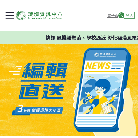
電子報
登入
快訊
風機離聚落、學校過近 彰化福漢風電