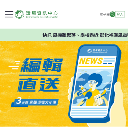
電子報
登入
快訊
風機離聚落、學校過近 彰化福漢風電