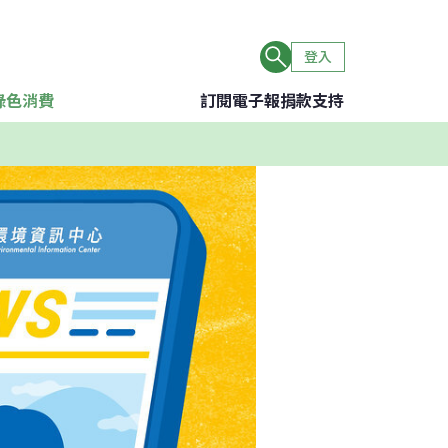
登入
綠色消費
訂閱電子報
捐款支持