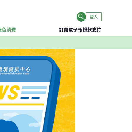
登入
綠色消費
訂閱電子報
捐款支持