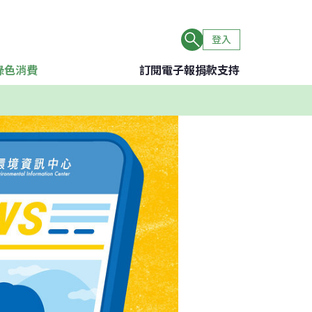
登入
綠色消費
訂閱電子報
捐款支持