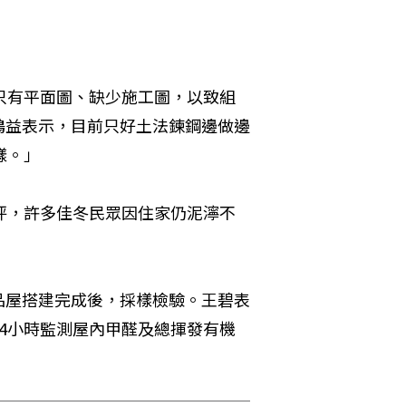
只有平面圖、缺少施工圖，以致組
鴻益表示，目前只好土法鍊鋼邊做邊
樣。」
坪，許多佳冬民眾因住家仍泥濘不
品屋搭建完成後，採樣檢驗。王碧表
4小時監測屋內甲醛及總揮發有機