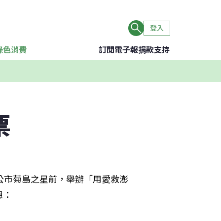
登入
綠色消費
訂閱電子報
捐款支持
票
公市菊島之星前，舉辦「用愛救澎
想：