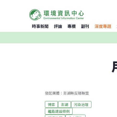
時事新聞
評論
專欄
副刊
深度專題
發起團體：澎湖縣反賭聯盟
博弈
澎湖
污染治理
離島建設條例