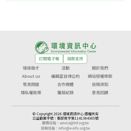
訂閱電子報
捐款支持
環境徵才
活動
關於我們
About us
編輯室自律公約
網站授權條款
常見問題
合作媒體
投稿須知
隱私權政策
獲獎紀錄
意見回饋
© Copyright 2026 環境資訊中心 版權所有
公益勸募字號：
衛部救字第1141364365號
服務信箱：
service@tnf.org.tw
投稿信箱：
infor@e-info.org.tw