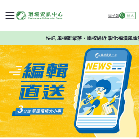
電子報
登入
快訊
風機離聚落、學校過近 彰化福漢風電