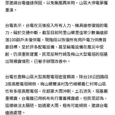
眾建請台電儘速保固，以免颱風再來時，山區大停電夢魘
重演。
台電表示，台電在災後投入所有人力、機具搶修復毀的電
力，礙於交通中斷，截至目前阿里山鄉里佳等少數偏遠部
落100餘戶未復供電，現階段以恢復所有用戶電力供應首
要目標，至於許多配電設備、甚至輸電設備在風災中受
創，仍須重新建置，民眾反映竹崎及梅山大型電塔的塔基
出現裸露情形，已著手辦理改善中。
台電在嘉縣山區大型高壓電塔密度頗高，除台18公田路段
2座高壓電塔傾倒，梅山鄉雙溪村及竹崎鄉義仁村等山區
也有多座高壓電塔，在超豪大雨沖刷，土石流失，塔基嚴
重裸露，台電雖已用帆布先行覆蓋裸露處，但民眾認為，
這樣做法太簡陋，如遇豪大雨，極有可能傾倒，建請台電
儘速處理。