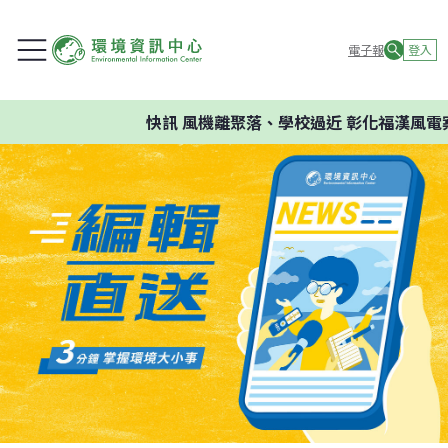
電子報
登入
快訊
風機離聚落、學校過近 彰化福漢風電案