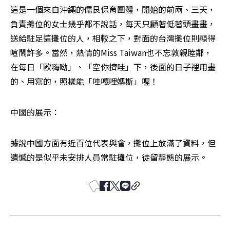
這是一個來自沖繩的儒艮保育團體，開始的前兩、三天，
負責攤位的女士幾乎都不說話，每天只顧著低著頭畫畫，
送給駐足這攤位的人，相較之下，對面的台灣攤位則顯得
喧鬧許多。當然，熱情的Miss Taiwan也不忘敦親睦鄰，
在每日「歐嗨呦」、「空你擠哇」下，後面的日子裡用畫
的、用寫的，照樣能「哇嘎哩媽斯」喔！
中國的展示：
據說中國方面有近百位代表與會，攤位上放滿了資料，但
遺憾的是似乎未安排人員常駐攤位，徒留靜態的展示。