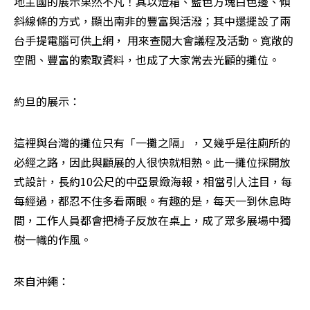
地主國的展示果然不凡！其以燈箱、藍色方塊白色邊、傾
斜線條的方式，顯出南非的豐富與活潑；其中還擺設了兩
台手提電腦可供上網， 用來查閱大會議程及活動。寬敞的
空間、豐富的索取資料，也成了大家常去光顧的攤位。
約旦的展示：
這裡與台灣的攤位只有「一攤之隔」，又幾乎是往廁所的
必經之路，因此與顧展的人很快就相熟。此一攤位採開放
式設計，長約10公尺的中亞景緻海報，相當引人注目，每
每經過，都忍不住多看兩眼。有趣的是，每天一到休息時
間，工作人員都會把椅子反放在桌上，成了眾多展場中獨
樹一幟的作風。
來自沖繩：