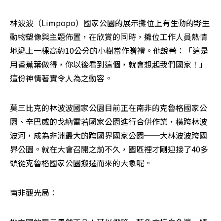
林波波（Limpopo）國家公園的展示攤位上有生動的野生
動物塑像與主題佈置，在欣賞的同時，攤位工作人員熱情
地遞上一棵高約10公分的小樹當作贈禮。他說著：「這是
用香蕉葉做得，你以後看到這個，就會想起我們國家！」
這份神情著實令人為之動容。
莫三比克的林波波國家公園目前正在南非的克魯格國家公
園、辛巴威的戈納雷若國家公園進行合併作業，橫跨林波
波河，成為非洲最大的跨國界國家公園──大林波波跨國
界公園。就在大會召開之前不久，園區裡才剛迎接了40多
頭從克魯格國家公園搬遷而來的大象呢。
南非觀光局：