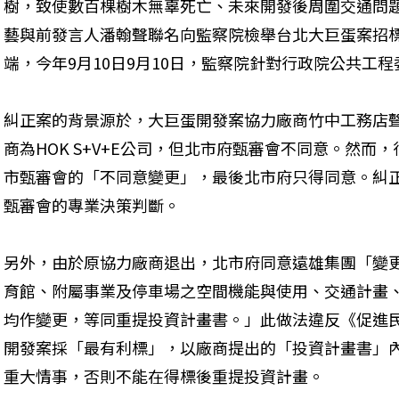
樹，致使數百棵樹木無辜死亡、未來開發後周圍交通問
藝與前發言人潘翰聲聯名向監察院檢舉台北大巨蛋案招標
端，今年9月10日9月10日，監察院針對行政院公共工
糾正案的背景源於，大巨蛋開發案協力廠商竹中工務店
商為HOK S+V+E公司，但北市府甄審會不同意。然而
市甄審會的「不同意變更」，最後北市府只得同意。糾
甄審會的專業決策判斷。
另外，由於原協力廠商退出，北市府同意遠雄集團「變
育館、附屬事業及停車場之空間機能與使用、交通計畫
均作變更，等同重提投資計畫書。」此做法違反《促進
開發案採「最有利標」，以廠商提出的「投資計畫書」
重大情事，否則不能在得標後重提投資計畫。