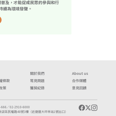
開普及，才能促成民眾的參與和行
持續為環境發聲。
關於我們
About us
權條款
常見問題
合作媒體
政策
獲獎紀錄
意見回饋
666／02-2910-6000
市新店區民權路48號3樓（近捷運大坪林站1號出口）