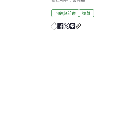
整理報導：黃慧珊
回顧與前瞻
遠雄