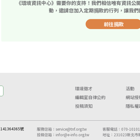
《環境資訊中心》需要你的支持！我們相信唯有資訊公
動，邀請您加入定期捐款的行列，讓我們
前往捐款
環境徵才
活動
編輯室自律公約
網站授
投稿須知
隱私權
41364365號
服務信箱：
service@tnf.org.tw
客服電話：070-10101-
投稿信箱：
infor@e-info.org.tw
地址：231023新北