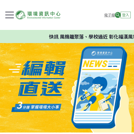
電子報
登入
快訊
風機離聚落、學校過近 彰化福漢風