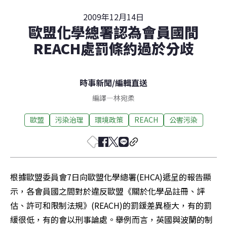
2009年12月14日
歐盟化學總署認為會員國間
REACH處罰條約過於分歧
時事新聞
/
編輯直送
編譯
—
林宛柔
歐盟
污染治理
環境政策
REACH
公害污染
根據歐盟委員會7日向歐盟化學總署(EHCA)遞呈的報告顯
示，各會員國之間對於違反歐盟《關於化學品註冊、評
估、許可和限制法規》(REACH)的罰鍰差異極大，有的罰
緩很低，有的會以刑事論處。舉例而言，英國與波蘭的制