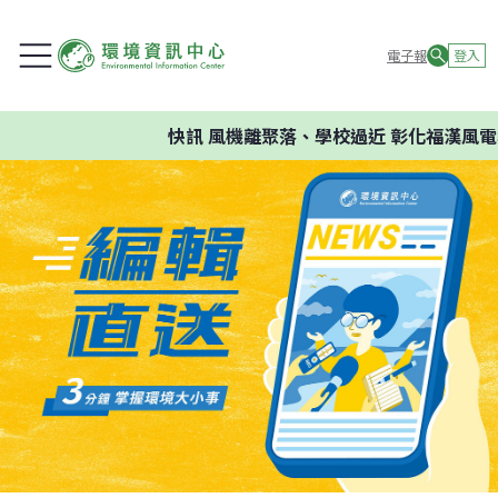
電子報
登入
快訊
風機離聚落、學校過近 彰化福漢風電