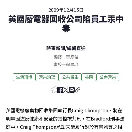
2009年12月15日
英國廢電器回收公司陷員工汞中
毒
時事新聞
/
編輯直送
編譯
—
董彥希
審校
—
蘇惠珍
生活環境
污染治理
公共衛生
英國
公害污染
英國電機廢棄物回收集團執行長Craig Thompson，將在
明年因違反健康和安全的指控被判刑，在Bradford刑事法
庭中，Craig Thompson承認未能履行對於有害物質之相